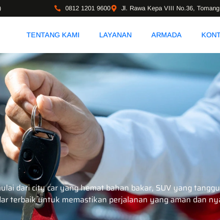
)
0812 1201 9600
Jl. Rawa Kepa VIII No.36, Tomang
TENTANG KAMI
LAYANAN
ARMADA
KON
lai dari city car yang hemat bahan bakar, SUV yang tanggu
ar terbaik untuk memastikan perjalanan yang aman dan n