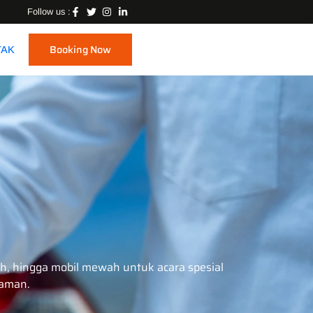
Follow us :
Booking Now
TAK
h, hingga mobil mewah untuk acara spesial
yaman.