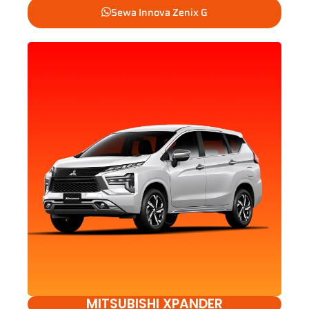
Sewa Innova Zenix G
MITSUBISHI XPANDER