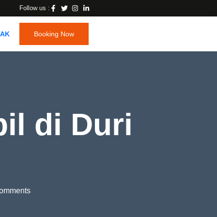
Follow us :
TAK
Booking Now
il di Duri
omments