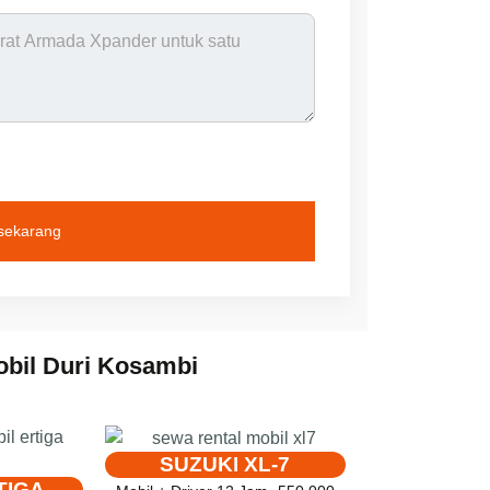
 sekarang
bil Duri Kosambi
SUZUKI XL-7
TIGA