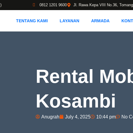
)
0812 1201 9600
Jl. Rawa Kepa VIII No.36, Tomang
TENTANG KAMI
LAYANAN
ARMADA
KON
Rental Mob
Kosambi
Anugrah
July 4, 2025
10:44 pm
No C