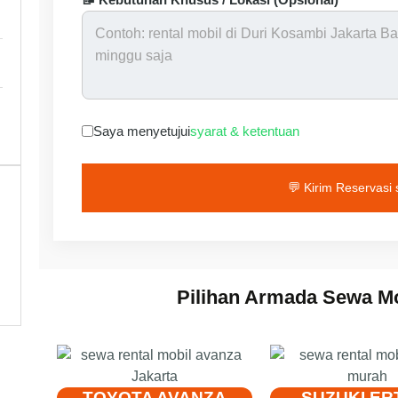
Saya menyetujui
syarat & ketentuan
💬 Kirim Reservasi
Pilihan Armada Sewa Mo
TOYOTA AVANZA
SUZUKI ER