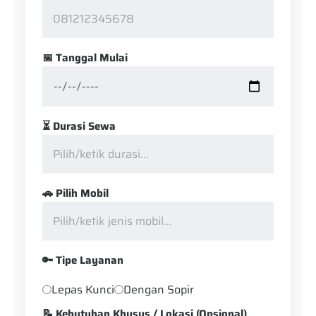
📅 Tanggal Mulai
⏳ Durasi Sewa
🚗 Pilih Mobil
🔑 Tipe Layanan
Lepas Kunci
Dengan Sopir
📝 Kebutuhan Khusus / Lokasi (Opsional)