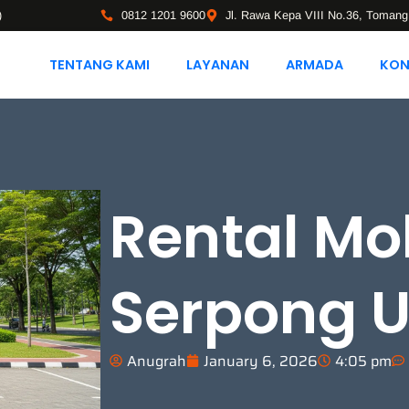
)
0812 1201 9600
Jl. Rawa Kepa VIII No.36, Tomang
TENTANG KAMI
LAYANAN
ARMADA
KON
Rental Mo
Serpong U
Anugrah
January 6, 2026
4:05 pm