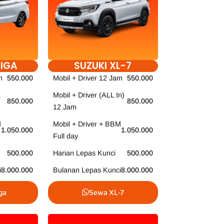
TIGA
SUZUKI XL-7
m
550.000
Mobil + Driver 12 Jam
550.000
Mobil + Driver (ALL In)
850.000
850.000
12 Jam
M
Mobil + Driver + BBM
1.050.000
1.050.000
Full day
500.000
Harian Lepas Kunci
500.000
i
8.000.000
Bulanan Lepas Kunci
8.000.000
ga
Sewa XL-7