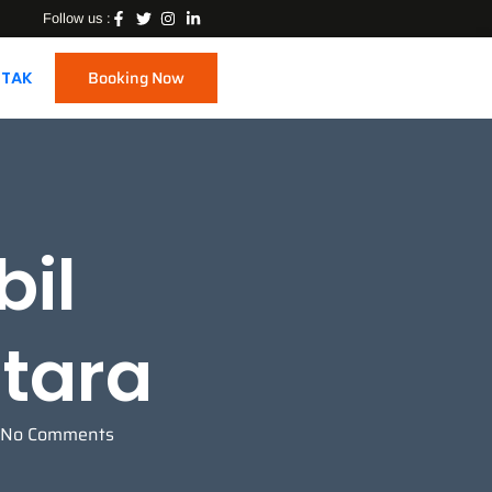
Follow us :
Booking Now
TAK
bil
tara
No Comments