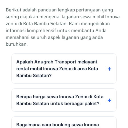
Berikut adalah panduan lengkap pertanyaan yang
sering diajukan mengenai layanan sewa mobil Innova
zenix di Kota Bambu Selatan. Kami menyediakan
informasi komprehensif untuk membantu Anda
memahami seluruh aspek layanan yang anda
butuhkan.
Apakah Anugrah Transport melayani
rental mobil Innova Zenix di area Kota
Bambu Selatan?
Ya, Anugrah Transport menyediakan sewa
Berapa harga sewa Innova Zenix di Kota
Innova Zenix Kota Bambu Selatan dengan
Bambu Selatan untuk berbagai paket?
armada hybrid terbaru yang dilengkapi
teknologi canggih. Sebagai penyedia rental
mobil Innova Zenix Kota Bambu Selatan
Tarif rental mobil Innova Zenix Kota Bambu
Bagaimana cara booking sewa Innova
terpercaya, kami melayani wilayah Palmerah
Selatan sangat kompetitif dengan paket 12