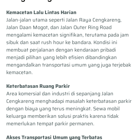
Kemacetan Lalu Lintas Harian
Jalan-jalan utama seperti Jalan Raya Cengkareng,
Jalan Daan Mogot, dan Jalan Outer Ring Road
mengalami kemacetan signifikan, terutama pada jam
sibuk dan saat rush hour ke bandara. Kondisi ini
membuat perjalanan dengan kendaraan pribadi
menjadi pilihan yang lebih efisien dibandingkan
mengandalkan transportasi umum yang juga terjebak
kemacetan.
Keterbatasan Ruang Parkir
Area komersial dan industri di sepanjang Jalan
Cengkareng menghadapi masalah keterbatasan parkir
dengan biaya yang terus meningkat. Sewa mobil
keluarga memberikan solusi praktis karena tidak
memerlukan tempat parkir permanen.
Akses Transportasi Umum yang Terbatas