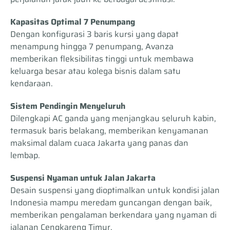
Kapasitas Optimal 7 Penumpang
Dengan konfigurasi 3 baris kursi yang dapat
menampung hingga 7 penumpang, Avanza
memberikan fleksibilitas tinggi untuk membawa
keluarga besar atau kolega bisnis dalam satu
kendaraan.
Sistem Pendingin Menyeluruh
Dilengkapi AC ganda yang menjangkau seluruh kabin,
termasuk baris belakang, memberikan kenyamanan
maksimal dalam cuaca Jakarta yang panas dan
lembap.
Suspensi Nyaman untuk Jalan Jakarta
Desain suspensi yang dioptimalkan untuk kondisi jalan
Indonesia mampu meredam guncangan dengan baik,
memberikan pengalaman berkendara yang nyaman di
jalanan Cengkareng Timur.