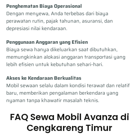
Penghematan Biaya Operasional
Dengan menyewa, Anda terbebas dari biaya
perawatan rutin, pajak tahunan, asuransi, dan
depresiasi nilai kendaraan.
Penggunaan Anggaran yang Efisien
Biaya sewa hanya dikeluarkan saat dibutuhkan,
memungkinkan alokasi anggaran transportasi yang
lebih efisien untuk kebutuhan sehari-hari.
Akses ke Kendaraan Berkualitas
Mobil sewaan selalu dalam kondisi terawat dan relatif
baru, memberikan pengalaman berkendara yang
nyaman tanpa khawatir masalah teknis.
FAQ Sewa Mobil Avanza di
Cengkareng Timur