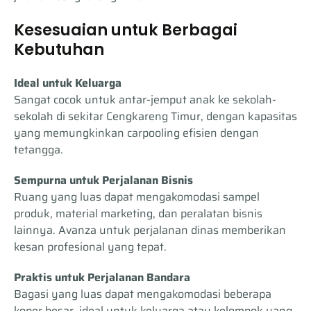
Kesesuaian untuk Berbagai
Kebutuhan
Ideal untuk Keluarga
Sangat cocok untuk antar-jemput anak ke sekolah-
sekolah di sekitar Cengkareng Timur, dengan kapasitas
yang memungkinkan carpooling efisien dengan
tetangga.
Sempurna untuk Perjalanan Bisnis
Ruang yang luas dapat mengakomodasi sampel
produk, material marketing, dan peralatan bisnis
lainnya. Avanza untuk perjalanan dinas memberikan
kesan profesional yang tepat.
Praktis untuk Perjalanan Bandara
Bagasi yang luas dapat mengakomodasi beberapa
koper besar, ideal untuk keluarga atau kelompok yang