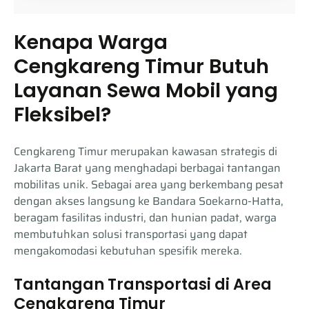
Kenapa Warga
Cengkareng Timur Butuh
Layanan Sewa Mobil yang
Fleksibel?
Cengkareng Timur merupakan kawasan strategis di
Jakarta Barat yang menghadapi berbagai tantangan
mobilitas unik. Sebagai area yang berkembang pesat
dengan akses langsung ke Bandara Soekarno-Hatta,
beragam fasilitas industri, dan hunian padat, warga
membutuhkan solusi transportasi yang dapat
mengakomodasi kebutuhan spesifik mereka.
Tantangan Transportasi di Area
Cengkareng Timur