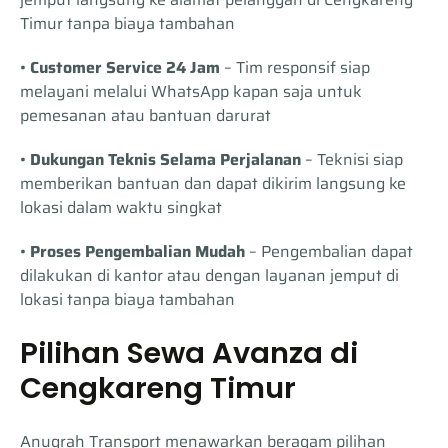
Timur tanpa biaya tambahan
•
Customer Service 24 Jam
– Tim responsif siap
melayani melalui WhatsApp kapan saja untuk
pemesanan atau bantuan darurat
•
Dukungan Teknis Selama Perjalanan
– Teknisi siap
memberikan bantuan dan dapat dikirim langsung ke
lokasi dalam waktu singkat
•
Proses Pengembalian Mudah
– Pengembalian dapat
dilakukan di kantor atau dengan layanan jemput di
lokasi tanpa biaya tambahan
Pilihan Sewa Avanza di
Cengkareng Timur
Anugrah Transport menawarkan beragam pilihan