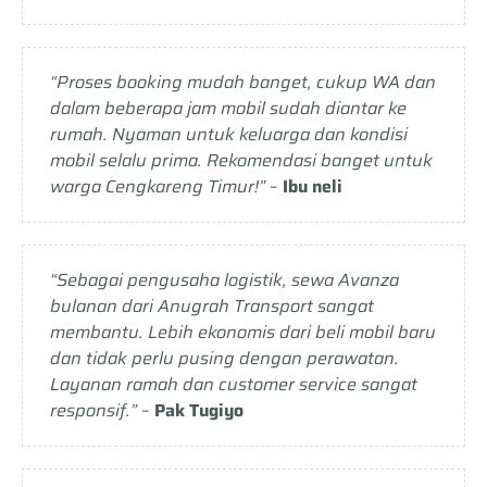
“Proses booking mudah banget, cukup WA dan
dalam beberapa jam mobil sudah diantar ke
rumah. Nyaman untuk keluarga dan kondisi
mobil selalu prima. Rekomendasi banget untuk
warga Cengkareng Timur!”
–
Ibu neli
“Sebagai pengusaha logistik, sewa Avanza
bulanan dari Anugrah Transport sangat
membantu. Lebih ekonomis dari beli mobil baru
dan tidak perlu pusing dengan perawatan.
Layanan ramah dan customer service sangat
responsif.”
–
Pak Tugiyo