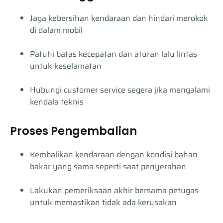
Jaga kebersihan kendaraan dan hindari merokok
di dalam mobil
Patuhi batas kecepatan dan aturan lalu lintas
untuk keselamatan
Hubungi customer service segera jika mengalami
kendala teknis
Proses Pengembalian
Kembalikan kendaraan dengan kondisi bahan
bakar yang sama seperti saat penyerahan
Lakukan pemeriksaan akhir bersama petugas
untuk memastikan tidak ada kerusakan