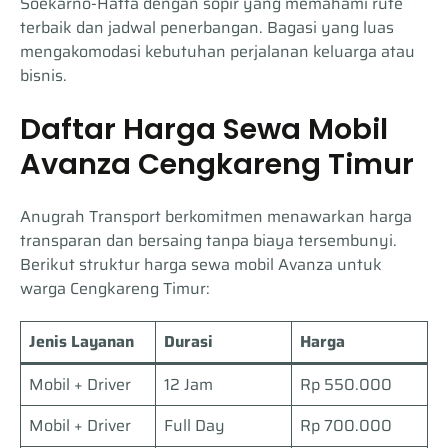
Soekarno-Hatta dengan sopir yang memahami rute
terbaik dan jadwal penerbangan. Bagasi yang luas
mengakomodasi kebutuhan perjalanan keluarga atau
bisnis.
Daftar Harga Sewa Mobil
Avanza Cengkareng Timur
Anugrah Transport berkomitmen menawarkan harga
transparan dan bersaing tanpa biaya tersembunyi.
Berikut struktur harga sewa mobil Avanza untuk
warga Cengkareng Timur:
Jenis Layanan
Durasi
Harga
Mobil + Driver
12 Jam
Rp 550.000
Mobil + Driver
Full Day
Rp 700.000