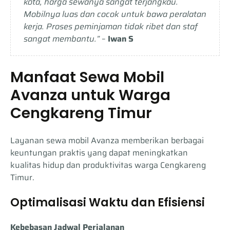
kota, harga sewanya sangat terjangkau.
Mobilnya luas dan cocok untuk bawa peralatan
kerja. Proses peminjaman tidak ribet dan staf
sangat membantu.”
–
Iwan S
Manfaat Sewa Mobil
Avanza untuk Warga
Cengkareng Timur
Layanan sewa mobil Avanza memberikan berbagai
keuntungan praktis yang dapat meningkatkan
kualitas hidup dan produktivitas warga Cengkareng
Timur.
Optimalisasi Waktu dan Efisiensi
Kebebasan Jadwal Perjalanan