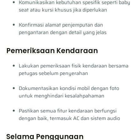
Komunikasikan kebutuhan spesifik seperti baby
seat atau kursi khusus jika diperlukan
Konfirmasi alamat penjemputan dan
pengantaran dengan detail yang jelas
Pemeriksaan Kendaraan
Lakukan pemeriksaan fisik kendaraan bersama
petugas sebelum penyerahan
Dokumentasikan kondisi mobil dengan foto
untuk menghindari kesalahpahaman
Pastikan semua fitur kendaraan berfungsi
dengan baik, termasuk AC dan sistem audio
Selama Penggunaan