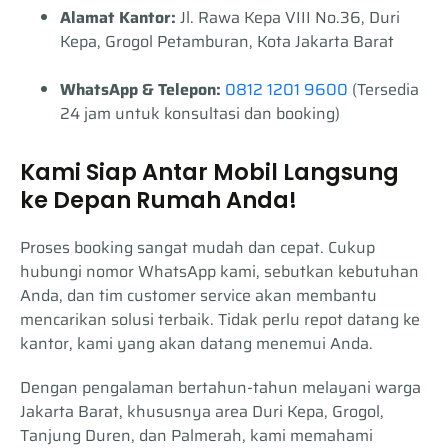
driver kami siap memberikan pengalaman
Alamat Kantor:
Jl. Rawa Kepa VIII No.36, Duri
dapat diselesaikan sebelum atau sesudah
perjalanan yang nyaman dan aman untuk
Kepa, Grogol Petamburan, Kota Jakarta Barat
masa sewa berakhir sesuai agreement yang
Anda.
disepakati. Semua transaksi pembayaran
WhatsApp & Telepon:
0812 1201 9600
(Tersedia
akan diberikan bukti resmi sebagai jaminan
24 jam untuk konsultasi dan booking)
transparansi layanan. Untuk kemudahan
pelanggan, kami juga menerima pembayaran
secara cicilan untuk paket sewa jangka
Kami Siap Antar Mobil Langsung
panjang dengan syarat dan ketentuan
ke Depan Rumah Anda!
tertentu.
Proses booking sangat mudah dan cepat. Cukup
hubungi nomor WhatsApp kami, sebutkan kebutuhan
Anda, dan tim customer service akan membantu
mencarikan solusi terbaik. Tidak perlu repot datang ke
kantor, kami yang akan datang menemui Anda.
Dengan pengalaman bertahun-tahun melayani warga
Jakarta Barat, khususnya area Duri Kepa, Grogol,
Tanjung Duren, dan Palmerah, kami memahami