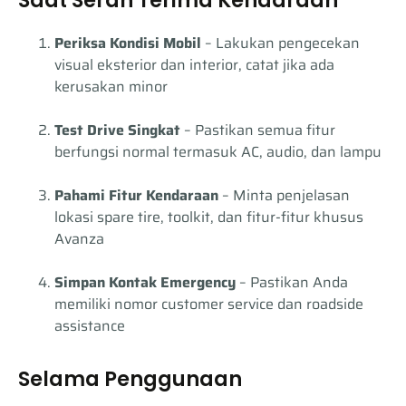
Periksa Kondisi Mobil
– Lakukan pengecekan
visual eksterior dan interior, catat jika ada
kerusakan minor
Test Drive Singkat
– Pastikan semua fitur
berfungsi normal termasuk AC, audio, dan lampu
Pahami Fitur Kendaraan
– Minta penjelasan
lokasi spare tire, toolkit, dan fitur-fitur khusus
Avanza
Simpan Kontak Emergency
– Pastikan Anda
memiliki nomor customer service dan roadside
assistance
Selama Penggunaan