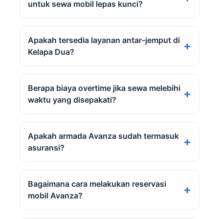
untuk sewa mobil lepas kunci?
driver plus BBM full day Rp850.000. Untuk
perjalanan Anda. Layanan full day berlaku
sewa harian lepas kunci dibanderol
hingga pukul 23:30 WIB pada hari yang sama,
Rp500.000, sedangkan paket bulanan lepas
memberikan waktu yang cukup untuk
Untuk layanan rental mobil lepas kunci di
Apakah tersedia layanan antar-jemput di
kunci tersedia dengan tarif Rp7.500.000.
berbagai aktivitas seperti meeting bisnis,
Kelapa Dua, Anugrah Transport memerlukan
Kelapa Dua?
Semua tarif sudah disesuaikan dengan
acara keluarga, atau eksplorasi wisata di
KTP asli, SIM A yang masih berlaku, Kartu
standar kualitas layanan premium kami di
sekitar Kelapa Dua dan Jakarta. Paket ini
Keluarga (KK), dan contact person darurat.
kawasan Kelapa Dua.
sangat ideal untuk pelanggan yang
Kami juga mensyaratkan deposit sebagai
Ya, Anugrah Transport menyediakan layanan
Berapa biaya overtime jika sewa melebihi
membutuhkan mobilitas tinggi dengan jam
jaminan yang akan dikembalikan 100% setelah
antar-jemput gratis di seluruh area Kelapa
waktu yang disepakati?
operasional yang panjang namun tetap dalam
mobil diserahkan kembali dalam kondisi baik.
Dua dan sekitarnya. Tim kami siap mengantar
satu hari kalender.
Bagi pelanggan baru, kami melakukan survey
mobil langsung ke lokasi Anda, baik di rumah,
lokasi untuk memastikan keamanan dan
kantor, hotel, maupun area publik seperti
Anugrah Transport menerapkan kebijakan
Apakah armada Avanza sudah termasuk
kenyamanan bersama. Persyaratan ini
stasiun atau bandara. Layanan door-to-door
overtime sebesar 10% per jam dari total harga
asuransi?
dirancang untuk melindungi kedua belah
ini memberikan kemudahan ekstra tanpa
sewa harian jika pemakaian melebihi waktu
pihak dalam transaksi rental mobil.
perlu repot datang ke kantor rental. Untuk
yang telah disepakati. Toleransi gratis 1 jam
area di luar Kelapa Dua, mungkin akan ada
diberikan untuk semua paket sewa, baru
Seluruh armada Toyota Avanza Anugrah
Bagaimana cara melakukan reservasi
penyesuaian biaya sesuai dengan jarak
setelah itu dikenakan biaya overtime mulai
Transport sudah dilengkapi dengan asuransi
mobil Avanza?
tempuh yang akan dikonfirmasi saat
jam kedua. Batas maksimal overtime adalah 3
komprehensif yang melindungi kendaraan dan
pemesanan.
jam, jika lebih dari itu akan dikenakan biaya
penumpang. Perlindungan asuransi mencakup