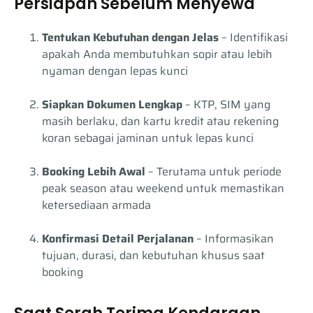
Persiapan Sebelum Menyewa
Tentukan Kebutuhan dengan Jelas
– Identifikasi
apakah Anda membutuhkan sopir atau lebih
nyaman dengan lepas kunci
Siapkan Dokumen Lengkap
– KTP, SIM yang
masih berlaku, dan kartu kredit atau rekening
koran sebagai jaminan untuk lepas kunci
Booking Lebih Awal
– Terutama untuk periode
peak season atau weekend untuk memastikan
ketersediaan armada
Konfirmasi Detail Perjalanan
– Informasikan
tujuan, durasi, dan kebutuhan khusus saat
booking
Saat Serah Terima Kendaraan