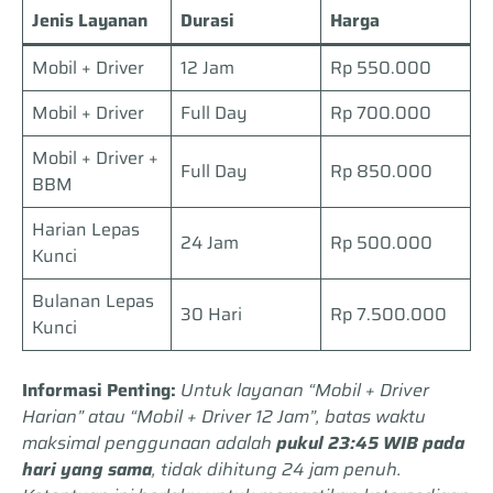
Jenis Layanan
Durasi
Harga
Mobil + Driver
12 Jam
Rp 550.000
Mobil + Driver
Full Day
Rp 700.000
Mobil + Driver +
Full Day
Rp 850.000
BBM
Harian Lepas
24 Jam
Rp 500.000
Kunci
Bulanan Lepas
30 Hari
Rp 7.500.000
Kunci
Informasi Penting:
Untuk layanan “Mobil + Driver
Harian” atau “Mobil + Driver 12 Jam”, batas waktu
maksimal penggunaan adalah
pukul 23:45 WIB pada
hari yang sama
, tidak dihitung 24 jam penuh.