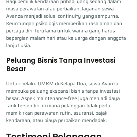
Bagi pemilik kendaraan pribadi yang sedang dalam
masa perawatan atau perbaikan, layanan sewa
Avanza menjadi solusi continuity yang sempurna.
Keuntungan psikologis memberikan rasa aman dan
percaya diri, terutama untuk wanita yang harus
bepergian malam hari atau keluarga dengan anggota
lanjut usia.
Peluang Bisnis Tanpa Investasi
Besar
Untuk pelaku UMKM di Kelapa Dua, sewa Avanza
membuka peluang ekspansi bisnis tanpa investasi
besar. Aspek maintenance-free juga menjadi daya
tarik tersendiri, di mana pelanggan tidak perlu
memikirkan perawatan rutin, asuransi, pajak
kendaraan, atau biaya perbaikan mendadak.
Testimoni Pelanggan