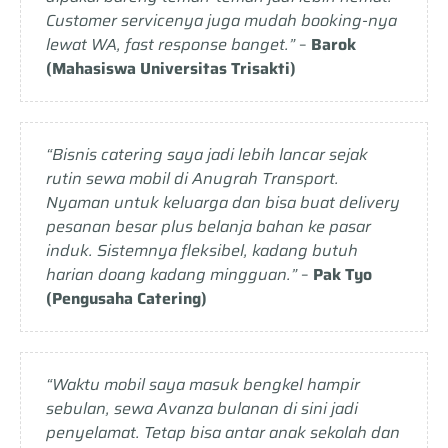
Customer servicenya juga mudah booking-nya
lewat WA, fast response banget.”
–
Barok
(Mahasiswa Universitas Trisakti)
“Bisnis catering saya jadi lebih lancar sejak
rutin sewa mobil di Anugrah Transport.
Nyaman untuk keluarga dan bisa buat delivery
pesanan besar plus belanja bahan ke pasar
induk. Sistemnya fleksibel, kadang butuh
harian doang kadang mingguan.”
–
Pak Tyo
(Pengusaha Catering)
“Waktu mobil saya masuk bengkel hampir
sebulan, sewa Avanza bulanan di sini jadi
penyelamat. Tetap bisa antar anak sekolah dan