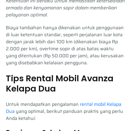
Ketentuan ini berlaku untuk memastikan ketersediaan
armada dan kenyamanan sopir dalam memberikan
pelayanan optimal.
Biaya tambahan hanya dikenakan untuk penggunaan
di luar ketentuan standar, seperti perjalanan luar kota
dengan jarak lebih dari 100 km (dikenakan biaya Rp
2.000 per km), overtime sopir di atas batas waktu
yang ditentukan (Rp 50.000 per jam), atau kerusakan
yang disebabkan kelalaian pengguna.
Tips Rental Mobil Avanza
Kelapa Dua
Untuk mendapatkan pengalaman
rental mobil Kelapa
Dua
yang optimal, berikut panduan praktis yang perlu
Anda ketahui: