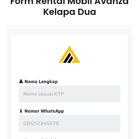
Form Rental Mobil Avanza
Kelapa Dua
👤 Nama Lengkap
📱 Nomor WhatsApp