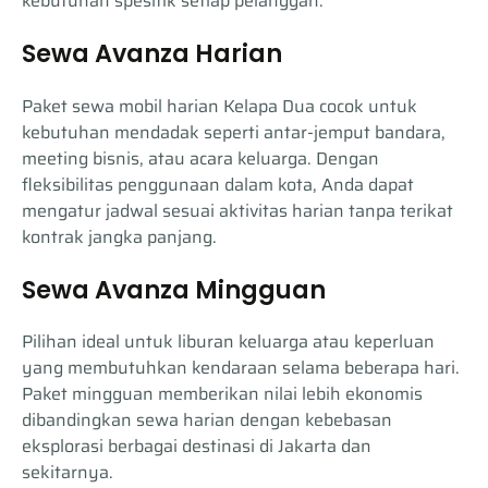
kebutuhan spesifik setiap pelanggan.
Sewa Avanza Harian
Paket sewa mobil harian Kelapa Dua cocok untuk
kebutuhan mendadak seperti antar-jemput bandara,
meeting bisnis, atau acara keluarga. Dengan
fleksibilitas penggunaan dalam kota, Anda dapat
mengatur jadwal sesuai aktivitas harian tanpa terikat
kontrak jangka panjang.
Sewa Avanza Mingguan
Pilihan ideal untuk liburan keluarga atau keperluan
yang membutuhkan kendaraan selama beberapa hari.
Paket mingguan memberikan nilai lebih ekonomis
dibandingkan sewa harian dengan kebebasan
eksplorasi berbagai destinasi di Jakarta dan
sekitarnya.