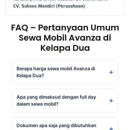
CV. Sukses Mandiri (Perusahaan)
FAQ – Pertanyaan Umum
Sewa Mobil Avanza di
Kelapa Dua
Berapa harga sewa mobil Avanza di
Kelapa Dua?
Anugrah Transport menawarkan paket sewa
Apa yang dimaksud dengan full day
yang fleksibel dan kompetitif untuk Toyota
dalam sewa mobil?
Avanza di area Kelapa Dua. Harga mobil plus
driver 12 jam adalah Rp550.000, mobil plus
driver full day (maksimal hingga jam 23:30
Paket full day di Anugrah Transport
Dokumen apa saja yang dibutuhkan
WIB) sebesar Rp700.000, dan mobil plus
memberikan fleksibilitas maksimal untuk