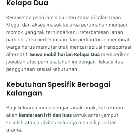
Kelapa Dua
Kemacetan pada jam sibuk terutama di Jalan Daan
Mogot dan akses masuk ke area perumahan menjadi
momok yang tak terhindarkan. Keterbatasan lahan
parkir di area perbelanjaan dan perkantoran membuat
warga harus memutar otak mencari solusi transportasi
alternatif.
Sewa mobil harian Kelapa Dua
memberikan
jawaban atas permasalahan ini dengan fleksibilitas
penggunaan sesuai kebutuhan.
Kebutuhan Spesifik Berbagai
Kalangan
Bagi keluarga muda dengan anak-anak, kebutuhan
akan
kendaraan irit dan luas
untuk antar-jemput
sekolah atau aktivitas keluarga menjadi prioritas
utama.