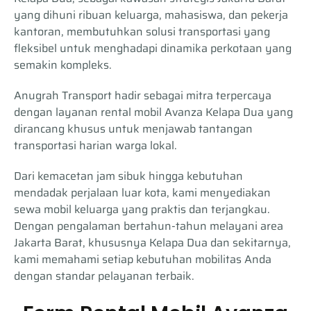
yang dihuni ribuan keluarga, mahasiswa, dan pekerja
kantoran, membutuhkan solusi transportasi yang
fleksibel untuk menghadapi dinamika perkotaan yang
semakin kompleks.
Anugrah Transport hadir sebagai mitra terpercaya
dengan layanan rental mobil Avanza Kelapa Dua yang
dirancang khusus untuk menjawab tantangan
transportasi harian warga lokal.
Dari kemacetan jam sibuk hingga kebutuhan
mendadak perjalaan luar kota, kami menyediakan
sewa mobil keluarga yang praktis dan terjangkau.
Dengan pengalaman bertahun-tahun melayani area
Jakarta Barat, khususnya Kelapa Dua dan sekitarnya,
kami memahami setiap kebutuhan mobilitas Anda
dengan standar pelayanan terbaik.