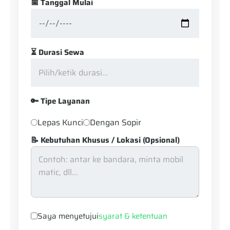
📅 Tanggal Mulai
⏳ Durasi Sewa
🔑 Tipe Layanan
Lepas Kunci
Dengan Sopir
📝 Kebutuhan Khusus / Lokasi (Opsional)
Saya menyetujui
syarat & ketentuan