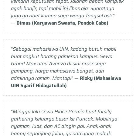
kemarin keputusan tepat. Jalanan depan komplek
agak banjir, tapi mobil ini libas aja. Syaratnya
juga ga ribet karena saya warga Tangsel asli.
”
—
Dimas (Karyawan Swasta, Pondok Cabe)
“
Sebagai mahasiswa UIN, kadang butuh mobil
buat angkut barang pameran kampus. Sewa
Grand Max atau Avanza di sini prosesnya
gampang, harga mahasiswa banget, dan
adminnya ramah. Mantap!
” —
Rizky (Mahasiswa
UIN Syarif Hidayatullah)
“
Minggu lalu sewa Hiace Premio buat family
gathering keluarga besar ke Puncak. Mobilnya
nyaman, luas, dan AC dingin pol. Anak-anak
happy sepanjang jalan, ga ada yang mabuk