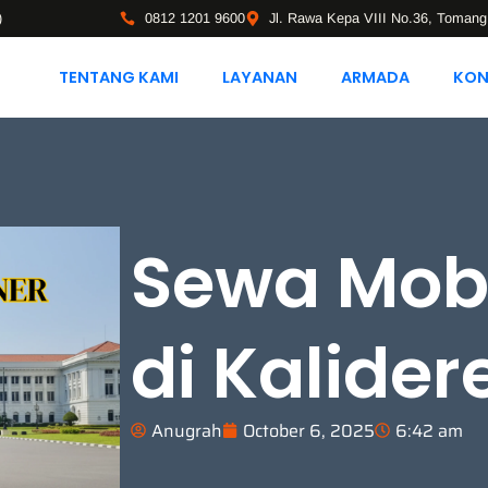
)
0812 1201 9600
Jl. Rawa Kepa VIII No.36, Tomang
TENTANG KAMI
LAYANAN
ARMADA
KON
Sewa Mobi
di Kalider
Anugrah
October 6, 2025
6:42 am