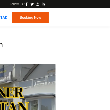
Follow us :
Booking Now
TAK
n