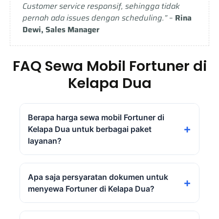
Customer service responsif, sehingga tidak
pernah ada issues dengan scheduling.”
–
Rina
Dewi, Sales Manager
FAQ Sewa Mobil Fortuner di
Kelapa Dua
Berapa harga sewa mobil Fortuner di
Kelapa Dua untuk berbagai paket
layanan?
Anugrah Transport menyediakan beragam
Apa saja persyaratan dokumen untuk
paket sewa Fortuner di Kelapa Dua dengan
menyewa Fortuner di Kelapa Dua?
tarif kompetitif. Untuk paket Mobil + Driver 12
Jam dikenakan tarif Rp 1.300.000, sedangkan
Mobil + Driver Full Day tersedia dengan harga
Untuk menyewa Fortuner di Kelapa Dua,