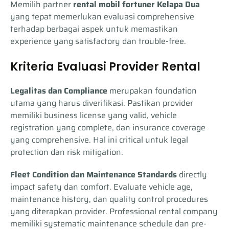
penggunaan di luar jam operasional, berlaku
dilakukan secara bertahap dengan sistem
Memilih partner
rental mobil fortuner Kelapa Dua
perjalanan yang aman dan menyenangkan.
kebijakan overtime dengan toleransi 1 jam
down payment untuk booking dan pelunasan
yang tepat memerlukan evaluasi comprehensive
pertama gratis, kemudian dikenakan biaya
sebelum keberangkatan. Untuk pembatalan,
terhadap berbagai aspek untuk memastikan
tambahan 10% dari tarif sewa. Asuransi
kami menerapkan kebijakan fleksibel dengan
experience yang satisfactory dan trouble-free.
komprehensif telah mencakup semua unit
pemberitahuan minimal 24 jam untuk
untuk memberikan perlindungan maksimal.
menghindari penalti. Perubahan jadwal dapat
Kriteria Evaluasi Provider Rental
diatur dengan mudah melalui customer
service sepanjang masih ada ketersediaan
Legalitas dan Compliance
merupakan foundation
unit. Semua transaksi dilengkapi dengan
utama yang harus diverifikasi. Pastikan provider
receipt resmi dan dokumentasi lengkap untuk
memiliki business license yang valid, vehicle
keperluan administrasi perusahaan atau
registration yang complete, dan insurance coverage
pribadi. Sistem pembayaran digital kami
yang comprehensive. Hal ini critical untuk legal
memungkinkan tracking transaksi real-time
protection dan risk mitigation.
untuk transparansi penuh.
Fleet Condition dan Maintenance Standards
directly
impact safety dan comfort. Evaluate vehicle age,
maintenance history, dan quality control procedures
yang diterapkan provider. Professional rental company
memiliki systematic maintenance schedule dan pre-