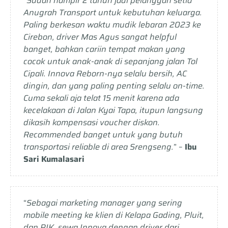
“
Sudah hampir 2 tahun jadi pelanggan setia
Anugrah Transport untuk kebutuhan keluarga.
Paling berkesan waktu mudik lebaran 2023 ke
Cirebon, driver Mas Agus sangat helpful
banget, bahkan cariin tempat makan yang
cocok untuk anak-anak di sepanjang jalan Tol
Cipali. Innova Reborn-nya selalu bersih, AC
dingin, dan yang paling penting selalu on-time.
Cuma sekali aja telat 15 menit karena ada
kecelakaan di Jalan Kyai Tapa, itupun langsung
dikasih kompensasi voucher diskon.
Recommended banget untuk yang butuh
transportasi reliable di area Srengseng.
” –
Ibu
Sari Kumalasari
“
Sebagai marketing manager yang sering
mobile meeting ke klien di Kelapa Gading, Pluit,
dan PIK, sewa Innova dengan driver dari