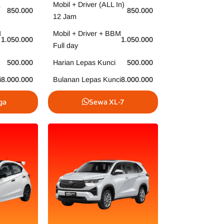
Mobil + Driver (ALL In)
850.000
850.000
12 Jam
M
Mobil + Driver + BBM
1.050.000
1.050.000
Full day
500.000
Harian Lepas Kunci
500.000
i
8.000.000
Bulanan Lepas Kunci
8.000.000
ga
Sewa XL-7