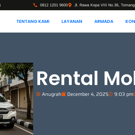
)
0812 1201 9600
Jl. Rawa Kepa VIII No.36, Tomang
TENTANG KAMI
LAYANAN
ARMADA
KON
Rental Mob
Anugrah
December 4, 2025
9:03 pm