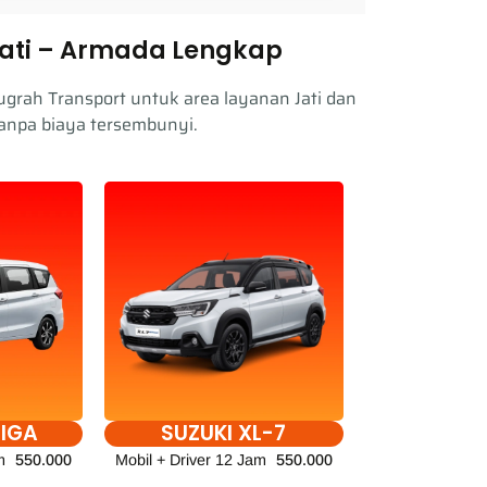
Jati – Armada Lengkap
nugrah Transport untuk area layanan Jati dan
anpa biaya tersembunyi.
TIGA
SUZUKI XL-7
m
550.000
Mobil + Driver 12 Jam
550.000