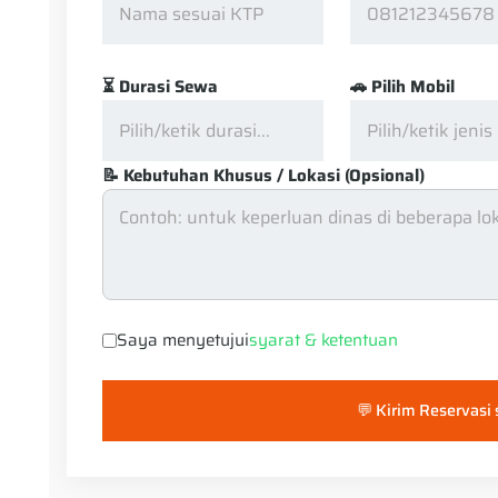
⏳ Durasi Sewa
🚗 Pilih Mobil
📝 Kebutuhan Khusus / Lokasi (Opsional)
Saya menyetujui
syarat & ketentuan
💬 Kirim Reservasi