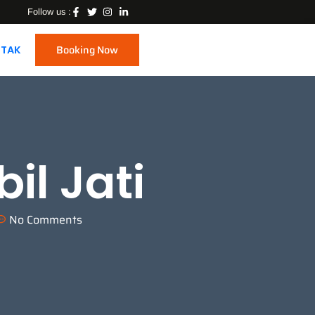
Follow us :
Booking Now
TAK
il Jati
No Comments