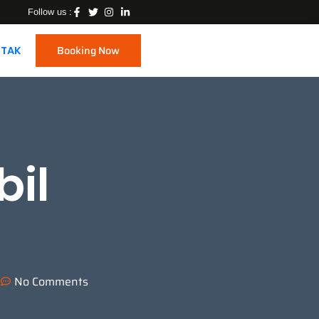
Follow us :
Booking Now
TAK
bil
m
No Comments