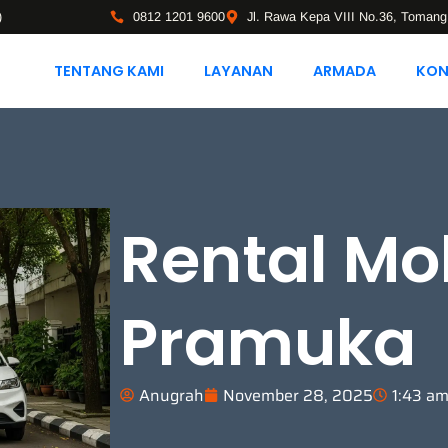
)
0812 1201 9600
Jl. Rawa Kepa VIII No.36, Tomang
TENTANG KAMI
LAYANAN
ARMADA
KON
Rental Mo
Pramuka
Anugrah
November 28, 2025
1:43 a