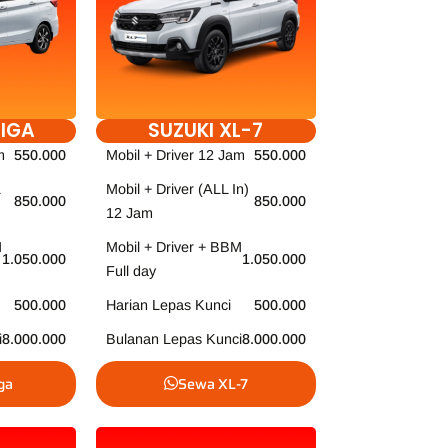
TIGA
SUZUKI XL-7
m
550.000
Mobil + Driver 12 Jam
550.000
Mobil + Driver (ALL In)
850.000
850.000
12 Jam
M
Mobil + Driver + BBM
1.050.000
1.050.000
Full day
500.000
Harian Lepas Kunci
500.000
i
8.000.000
Bulanan Lepas Kunci
8.000.000
ga
Sewa XL-7