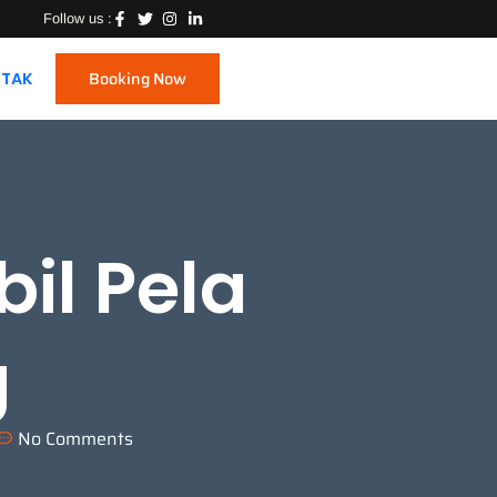
Follow us :
Booking Now
TAK
il Pela
g
No Comments