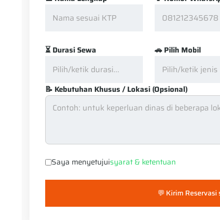
⏳ Durasi Sewa
🚗 Pilih Mobil
📝 Kebutuhan Khusus / Lokasi (Opsional)
Saya menyetujui
syarat & ketentuan
💬 Kirim Reservasi