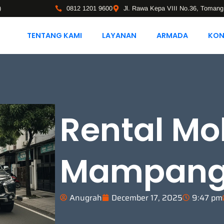
)
0812 1201 9600
Jl. Rawa Kepa VIII No.36, Tomang
TENTANG KAMI
LAYANAN
ARMADA
KON
Rental Mob
Mampan
Anugrah
December 17, 2025
9:47 pm